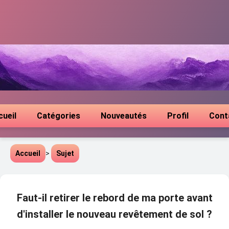
cueil
Catégories
Nouveautés
Profil
Cont
Accueil
>
Sujet
Faut-il retirer le rebord de ma porte avant
d'installer le nouveau revêtement de sol ?