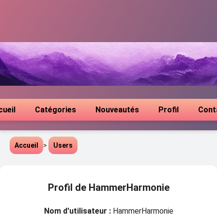
cueil
Catégories
Nouveautés
Profil
Cont
Accueil
>
Users
Profil de HammerHarmonie
Nom d'utilisateur :
HammerHarmonie